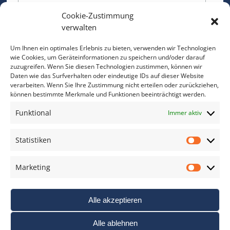
Cookie-Zustimmung
Bitte geben Sie Ihre E-Mail Adresse ein.
verwalten
*
verpflichtend
Um Ihnen ein optimales Erlebnis zu bieten, verwenden wir Technologien
wie Cookies, um Geräteinformationen zu speichern und/oder darauf
zuzugreifen. Wenn Sie diesen Technologien zustimmen, können wir
Daten wie das Surfverhalten oder eindeutige IDs auf dieser Website
verarbeiten. Wenn Sie Ihre Zustimmung nicht erteilen oder zurückziehen,
können bestimmte Merkmale und Funktionen beeinträchtigt werden.
DAS FOTO PRAXIS LEXIKON
Funktional
Immer aktiv
www.foto-praxis-lexikon.de
Statistiken
Statis
DAS FOTO PORTAL AUF FACEBOOK
Marketing
Marke
Alle akzeptieren
Alle ablehnen