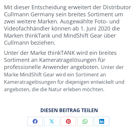
Mit dieser Entscheidung erweitert der Distributor
Cullmann Germany sein breites Sortiment um
zwei weitere Marken. Ausgewählte Foto- und
Videofachhändler können ab 1. Juni 2020 die
Marken thinkTank und MindShift Gear über
Cullmann beziehen.
Unter der Marke thinkTANK wird ein breites
Sortiment an Kameratragelösungen für
professionelle Anwender angeboten.
Unter der
Marke MindShift Gear wird ein Sortiment an
Kameratragelösungen für diejenigen entwickelt und
angeboten, die die Natur erleben möchten.
DIESEN BEITRAG TEILEN
Share
Share
Share
Share
Share
on
on
on
on
on