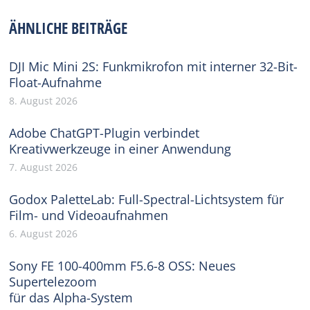
Facebook
X
Pinterest
WhatsApp
LinkedIn
ÄHNLICHE BEITRÄGE
DJI Mic Mini 2S: Funkmikrofon mit interner 32-Bit-
Float-Aufnahme
8. August 2026
Adobe ChatGPT-Plugin verbindet
Kreativwerkzeuge in einer Anwendung
7. August 2026
Godox PaletteLab: Full-Spectral-Lichtsystem für
Film- und Videoaufnahmen
6. August 2026
Sony FE 100-400mm F5.6-8 OSS: Neues
Supertelezoom
für das Alpha-System