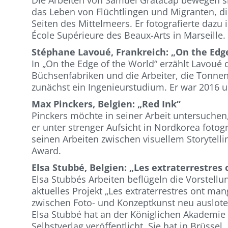
Die Arbeiten von Samuel Gratacap bewegen s
das Leben von Flüchtlingen und Migranten, di
Seiten des Mittelmeers. Er fotografierte daz
École Supérieure des Beaux-Arts in Marseille.
Stéphane Lavoué, Frankreich: „On the Edge
In „On the Edge of the World“ erzählt Lavoué 
Büchsenfabriken und die Arbeiter, die Tonnen
zunächst ein Ingenieurstudium. Er war 2016 
Max Pinckers, Belgien: „Red Ink“
Pinckers möchte in seiner Arbeit untersuchen, 
er unter strenger Aufsicht in Nordkorea foto
seinen Arbeiten zwischen visuellem Storytelli
Award.
Elsa Stubbé, Belgien: „Les extraterrestre
Elsa Stubbés Arbeiten beflügeln die Vorstel
aktuelles Projekt „Les extraterrestres ont ma
zwischen Foto- und Konzeptkunst neu auslote
Elsa Stubbé hat an der Königlichen Akademie
Selbstverlag veröffentlicht. Sie hat in Brüssel,