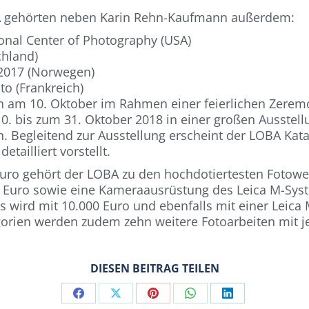
BA gehörten neben Karin Rehn-Kaufmann außerdem:
tional Center of Photography (USA)
chland)
2017 (Norwegen)
to (Frankreich)
 am 10. Oktober im Rahmen einer feierlichen Zeremon
10. bis zum 31. Oktober 2018 in einer großen Ausstell
. Begleitend zur Ausstellung erscheint der LOBA Kata
tailliert vorstellt.
Euro gehört der LOBA zu den hochdotiertesten Fotow
0 Euro sowie eine Kameraausrüstung des Leica M-Sys
s wird mit 10.000 Euro und ebenfalls mit einer Leic
rien werden zudem zehn weitere Fotoarbeiten mit je
DIESEN BEITRAG TEILEN
Share
Share
Share
Share
Share