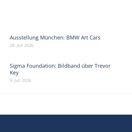
on
on
on
on
on
Facebook
X
Pinterest
WhatsApp
LinkedIn
Ausstellung München: BMW Art Cars
28. Juli 2026
Sigma Foundation: Bildband über Trevor
Key
9. Juli 2026