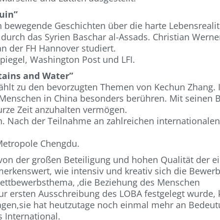
uin”
 bewegende Geschichten über die harte Lebensrealität
 durch das Syrien Baschar al-Assads. Christian Wern
n der FH Hannover studiert.
piegel, Washington Post und LFI.
tains and Water”
hlt zu den bevorzugten Themen von Kechun Zhang. I
 Menschen in China besonders berühren. Mit seinen B
kurze Zeit anzuhalten vermögen.
 Nach der Teilnahme an zahlreichen internationalen
 Metropole Chengdu.
 von der großen Beteiligung und hohen Qualität der 
merkenswert, wie intensiv und kreativ sich die Bewe
Wettbewerbsthema‚ ‚die Beziehung des Menschen
zur ersten Ausschreibung des LOBA festgelegt wurde, 
sagen,sie hat heutzutage noch einmal mehr an Bedeu
s International.