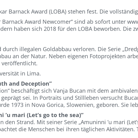
skar Barnack Award (LOBA) stehen fest. Die vollständ
ar Barnack Award Newcomer“ sind ab sofort unter ww
dern haben sich 2018 für den LOBA beworben. Die zwö
 durch illegalen Goldabbau verloren. Die Serie „Dred
au an der Natur. Neben eigenen Fotoprojekten arbei
veröffentlicht.
versität in Lima.
uth and Deception”
ion“ beschäftigt sich Vanja Bucan mit dem ambivalente
prägt sei. In Portraits und Stillleben versucht Buca
de 1973 in Nova Gorica, Slowenien, geboren. Sie lebt 
i ’u mari (Let’s go to the sea)”
 den Strand. Mit seiner Serie „Amuninni ’u mari (Let’
chtet die Menschen bei ihren täglichen Aktivitäten. 