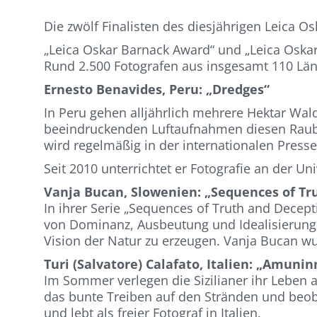
Die zwölf Finalisten des diesjährigen Leica O
„Leica Oskar Barnack Award“ und „Leica Osk
Rund 2.500 Fotografen aus insgesamt 110 Län
Ernesto Benavides, Peru: „Dredges“
In Peru gehen alljährlich mehrere Hektar Wald
beeindruckenden Luftaufnahmen diesen Raubb
wird regelmäßig in der internationalen Presse 
Seit 2010 unterrichtet er Fotografie an der Uni
Vanja Bucan, Slowenien: „Sequences of Tr
In ihrer Serie „Sequences of Truth and Decept
von Dominanz, Ausbeutung und Idealisierung ge
Vision der Natur zu erzeugen. Vanja Bucan wur
Turi (Salvatore) Calafato, Italien: „Amuninn
Im Sommer verlegen die Sizilianer ihr Leben an
das bunte Treiben auf den Stränden und beoba
und lebt als freier Fotograf in Italien.