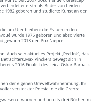
r Kunst. Seit 2007 dokumentiert Gratacap
 verbindet er erstmals Bilder von beiden
rde 1982 geboren und studierte Kunst an der
 die am Ufer bleiben: die Frauen in den
 Lavoué wurde 1976 geboren und absolvierte
und gewann 2018 den Prix Niépce.
nn. Auch sein aktuelles Projekt „Red Ink“, das
 Betrachters.Max Pinckers bewegt sich in
bereits 2016 Finalist des Leica Oskar Barnack
itionen der eigenen Umweltwahrnehmung. Ihr
oller versteckter Poesie, die die Grenze
agswesen erworben und bereits drei Bücher im