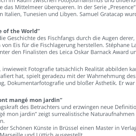
ich im Raum zwischen Fotojournalismus und bildende
e das Mittelmeer überqueren. In der Serie „Presence“
u in Italien, Tunesien und Libyen. Samuel Gratacap wu
 of the World”
die Geschichte des Fischfangs durch die Augen derer,
 von Eis für die Fischlagerung herstellen. Stéphane
unter den Finalisten des Leica Oskar Barnack Award 
inwieweit Fotografie tatsächlich Realität abbilden ka
grafiert hat, spielt geradezu mit der Wahrnehmung des
ng, Dokumentarfotografie und bloßer Ästhetik. Er war 
s ont mangé mon jardin“
lungskraft des Betrachters und erzwingen neue Defin
ngé mon jardin“ zeigt surrealistische Naturaufnahmen v
n.
 der Schönen Künste in Brüssel einen Master in Verl
 Marseille und Lüttich ausgestellt.