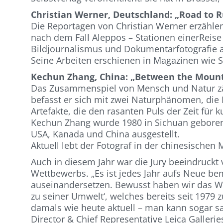
Christian Werner, Deutschland: „Road to R
Die Reportagen von Christian Werner erzählen
nach dem Fall Aleppos – Stationen einerReise
Bildjournalismus und Dokumentarfotografie a
Seine Arbeiten erschienen in Magazinen wie S
Kechun Zhang, China: „Between the Moun
Das Zusammenspiel von Mensch und Natur zä
befasst er sich mit zwei Naturphänomen, die
Artefakte, die den rasanten Puls der Zeit für 
Kechun Zhang wurde 1980 in Sichuan geboren.
USA, Kanada und China ausgestellt.
Aktuell lebt der Fotograf in der chinesischen
Auch in diesem Jahr war die Jury beeindruckt
Wettbewerbs. „Es ist jedes Jahr aufs Neue be
auseinandersetzen. Bewusst haben wir das 
zu seiner Umwelt‘, welches bereits seit 1979 
damals wie heute aktuell – man kann sogar 
Director & Chief Representative Leica Gallerie