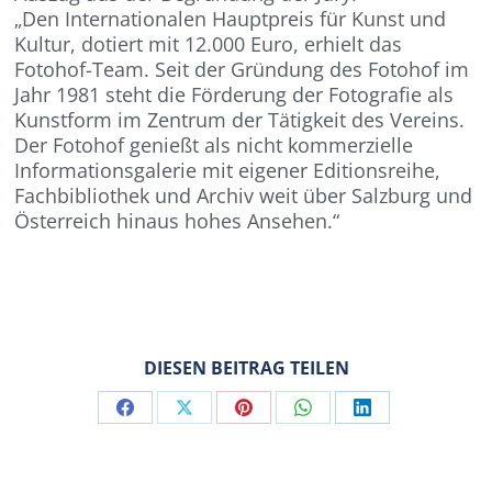
„Den Internationalen Hauptpreis für Kunst und
Kultur, dotiert mit 12.000 Euro, erhielt das
Fotohof-Team. Seit der Gründung des Fotohof im
Jahr 1981 steht die Förderung der Fotografie als
Kunstform im Zentrum der Tätigkeit des Vereins.
Der Fotohof genießt als nicht kommerzielle
Informationsgalerie mit eigener Editionsreihe,
Fachbibliothek und Archiv weit über Salzburg und
Österreich hinaus hohes Ansehen.“
DIESEN BEITRAG TEILEN
Share
Share
Share
Share
Share
on
on
on
on
on
Facebook
X
Pinterest
WhatsApp
LinkedIn