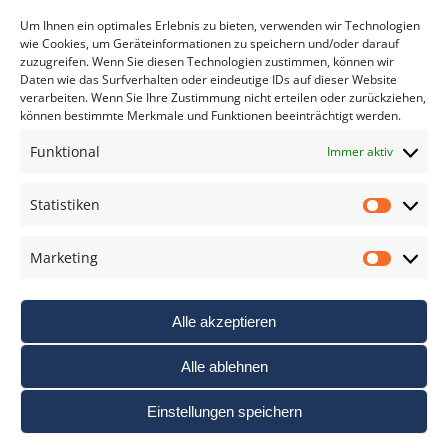
*
verpflichtend
Um Ihnen ein optimales Erlebnis zu bieten, verwenden wir Technologien
wie Cookies, um Geräteinformationen zu speichern und/oder darauf
zuzugreifen. Wenn Sie diesen Technologien zustimmen, können wir
Daten wie das Surfverhalten oder eindeutige IDs auf dieser Website
verarbeiten. Wenn Sie Ihre Zustimmung nicht erteilen oder zurückziehen,
können bestimmte Merkmale und Funktionen beeinträchtigt werden.
DAS FOTO PRAXIS LEXIKON
Funktional
Immer aktiv
www.foto-praxis-lexikon.de
Statistiken
Statis
DAS FOTO PORTAL AUF FACEBOOK
Marketing
Marke
Alle akzeptieren
Alle ablehnen
Einstellungen speichern
Nutzungsbedigungen / AGB’s
Impressum
Datenschutz