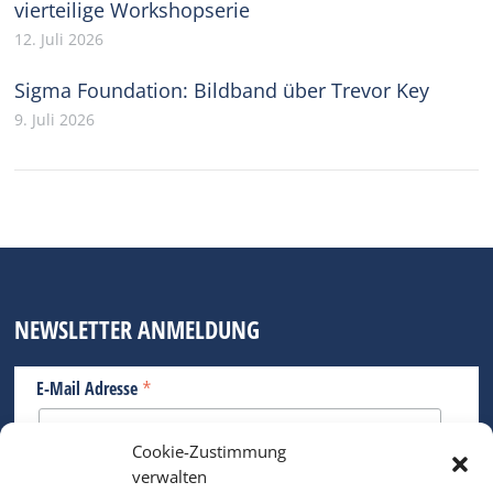
vierteilige Workshopserie
12. Juli 2026
Sigma Foundation: Bildband über Trevor Key
9. Juli 2026
NEWSLETTER ANMELDUNG
*
E-Mail Adresse
Cookie-Zustimmung
Bitte geben Sie Ihre E-Mail Adresse ein.
verwalten