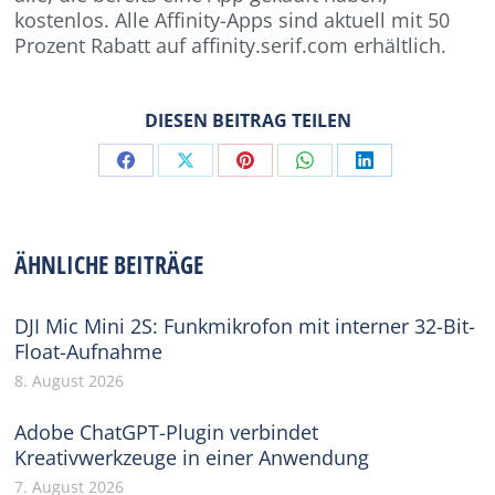
kostenlos. Alle Affinity-Apps sind aktuell mit 50
Prozent Rabatt auf affinity.serif.com erhältlich.
DIESEN BEITRAG TEILEN
Share
Share
Share
Share
Share
on
on
on
on
on
Facebook
X
Pinterest
WhatsApp
LinkedIn
ÄHNLICHE BEITRÄGE
DJI Mic Mini 2S: Funkmikrofon mit interner 32-Bit-
Float-Aufnahme
8. August 2026
Adobe ChatGPT-Plugin verbindet
Kreativwerkzeuge in einer Anwendung
7. August 2026