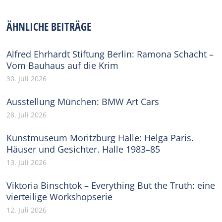
on
on
on
on
on
Facebook
X
Pinterest
WhatsApp
LinkedIn
ÄHNLICHE BEITRÄGE
Alfred Ehrhardt Stiftung Berlin: Ramona Schacht –
Vom Bauhaus auf die Krim
30. Juli 2026
Ausstellung München: BMW Art Cars
28. Juli 2026
Kunstmuseum Moritzburg Halle: Helga Paris.
Häuser und Gesichter. Halle 1983–85
13. Juli 2026
Viktoria Binschtok – Everything But the Truth: eine
vierteilige Workshopserie
12. Juli 2026