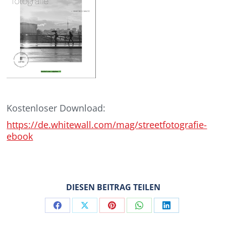
Kostenloser Download:
https://de.whitewall.com/mag/streetfotografie-
ebook
DIESEN BEITRAG TEILEN
Share
Share
Share
Share
Share