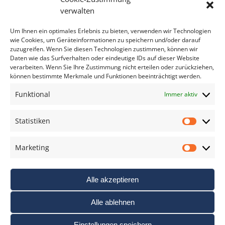
Bitte geben Sie Ihre E-Mail Adresse ein.
verwalten
*
verpflichtend
Um Ihnen ein optimales Erlebnis zu bieten, verwenden wir Technologien
wie Cookies, um Geräteinformationen zu speichern und/oder darauf
zuzugreifen. Wenn Sie diesen Technologien zustimmen, können wir
Daten wie das Surfverhalten oder eindeutige IDs auf dieser Website
verarbeiten. Wenn Sie Ihre Zustimmung nicht erteilen oder zurückziehen,
können bestimmte Merkmale und Funktionen beeinträchtigt werden.
DAS FOTO PRAXIS LEXIKON
Funktional
Immer aktiv
www.foto-praxis-lexikon.de
Statistiken
Statis
DAS FOTO PORTAL AUF FACEBOOK
Marketing
Marke
Alle akzeptieren
Alle ablehnen
Einstellungen speichern