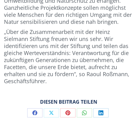
Umweltbildung und Naturschutz zu erlangen.
Ganzheitliche Projektkonzepte sollen möglichst
viele Menschen für den richtigen Umgang mit der
Natur sensibilisieren und diese nah bringen.
„Über die Zusammenarbeit mit der Heinz
Sielmann Stiftung freuen wir uns sehr. Wir
identifizieren uns mit der Stiftung und teilen das
gleiche Werteverständnis: Verantwortung für die
zukünftigen Generationen zu übernehmen, die
Facetten, die unsere Erde bietet, aufrecht zu
erhalten und sie zu fördern“, so Raoul Roßmann,
Geschäftsführer.
DIESEN BEITRAG TEILEN
Share
Share
Share
Share
Share
on
on
on
on
on
Facebook
X
Pinterest
WhatsApp
LinkedIn