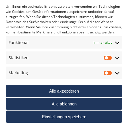
*
verpflichtend
Um Ihnen ein optimales Erlebnis zu bieten, verwenden wir Technologien
wie Cookies, um Geräteinformationen zu speichern und/oder darauf
zuzugreifen. Wenn Sie diesen Technologien zustimmen, können wir
Daten wie das Surfverhalten oder eindeutige IDs auf dieser Website
verarbeiten. Wenn Sie Ihre Zustimmung nicht erteilen oder zurückziehen,
können bestimmte Merkmale und Funktionen beeinträchtigt werden.
DAS FOTO PRAXIS LEXIKON
Funktional
Immer aktiv
www.foto-praxis-lexikon.de
Statistiken
Statis
DAS FOTO PORTAL AUF FACEBOOK
Marketing
Marke
Alle akzeptieren
Alle ablehnen
Einstellungen speichern
Nutzungsbedigungen / AGB’s
Impressum
Datenschutz