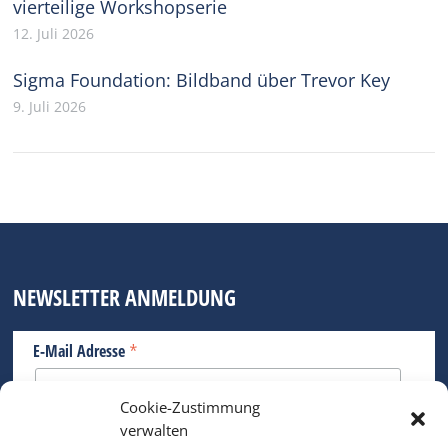
vierteilige Workshopserie
12. Juli 2026
Sigma Foundation: Bildband über Trevor Key
9. Juli 2026
NEWSLETTER ANMELDUNG
*
E-Mail Adresse
Cookie-Zustimmung
Bitte geben Sie Ihre E-Mail Adresse ein.
verwalten