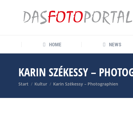
HOME
NEWS
HOME
NEWS
KARIN SZÉKESSY – PHOTO
Sie befinden sich hier:
Start
Kultur
Karin Székessy – Photographien