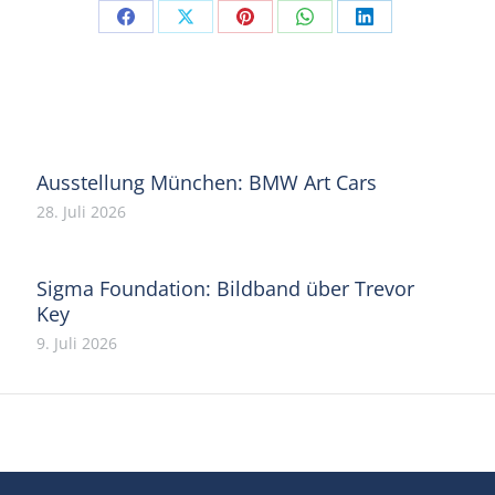
Share
Share
Share
Share
Share
on
on
on
on
on
Facebook
X
Pinterest
WhatsApp
LinkedIn
Ausstellung München: BMW Art Cars
28. Juli 2026
Sigma Foundation: Bildband über Trevor
Key
9. Juli 2026