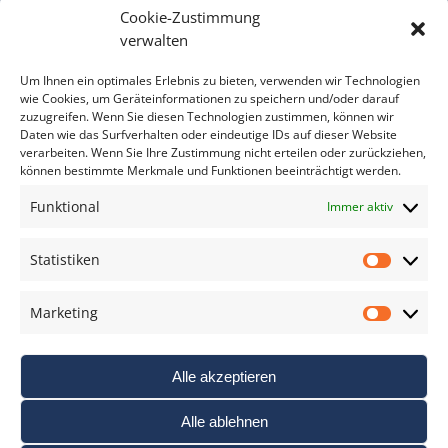
Cookie-Zustimmung
Bitte geben Sie Ihre E-Mail Adresse ein.
verwalten
*
verpflichtend
Um Ihnen ein optimales Erlebnis zu bieten, verwenden wir Technologien
wie Cookies, um Geräteinformationen zu speichern und/oder darauf
zuzugreifen. Wenn Sie diesen Technologien zustimmen, können wir
Daten wie das Surfverhalten oder eindeutige IDs auf dieser Website
verarbeiten. Wenn Sie Ihre Zustimmung nicht erteilen oder zurückziehen,
können bestimmte Merkmale und Funktionen beeinträchtigt werden.
DAS FOTO PRAXIS LEXIKON
Funktional
Immer aktiv
www.foto-praxis-lexikon.de
Statistiken
Statis
DAS FOTO PORTAL AUF FACEBOOK
Marketing
Marke
Alle akzeptieren
Alle ablehnen