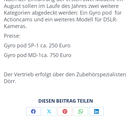
August sollen im Laufe des Jahres zwei weitere
Kategorien abgedeckt werden: Ein Gyro pod für
Actioncams und ein weiteres Modell für DSLR-
Kameras.
Preise:
Gyro pod SP-1 ca. 250 Euro
Gyro pod MD-1ca. 750 Euro
Der Vertrieb erfolgt über den Zubehörspezialisten
Dörr.
DIESEN BEITRAG TEILEN
Share
Share
Share
Share
Share
on
on
on
on
on