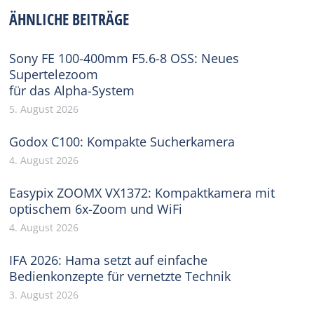
Facebook
X
Pinterest
WhatsApp
LinkedIn
ÄHNLICHE BEITRÄGE
Sony FE 100-400mm F5.6-8 OSS: Neues
Supertelezoom
für das Alpha-System
5. August 2026
Godox C100: Kompakte Sucherkamera
4. August 2026
Easypix ZOOMX VX1372: Kompaktkamera mit
optischem 6x-Zoom und WiFi
4. August 2026
IFA 2026: Hama setzt auf einfache
Bedienkonzepte für vernetzte Technik
3. August 2026