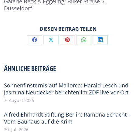
Galerie Beck & Eggeling, Bilker Straße 5,
Düsseldorf
DIESEN BEITRAG TEILEN
Share
Share
Share
Share
Share
on
on
on
on
on
Facebook
X
Pinterest
WhatsApp
LinkedIn
ÄHNLICHE BEITRÄGE
Sonnenfinsternis auf Mallorca: Harald Lesch und
Jasmina Neudecker berichten im ZDF live vor Ort.
7. August 2026
Alfred Ehrhardt Stiftung Berlin: Ramona Schacht –
Vom Bauhaus auf die Krim
30. Juli 2026