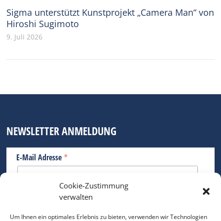
Sigma unterstützt Kunstprojekt „Camera Man“ von
Hiroshi Sugimoto
9. Juli 2026
NEWSLETTER ANMELDUNG
*
E-Mail Adresse
Cookie-Zustimmung
Bitte geben Sie Ihre E-Mail Adresse ein.
verwalten
*
verpflichtend
Um Ihnen ein optimales Erlebnis zu bieten, verwenden wir Technologien