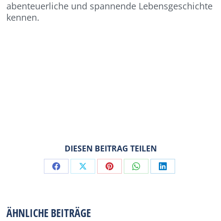
abenteuerliche und spannende Lebensgeschichte
kennen.
DIESEN BEITRAG TEILEN
Share
Share
Share
Share
Share
on
on
on
on
on
Facebook
X
Pinterest
WhatsApp
LinkedIn
ÄHNLICHE BEITRÄGE