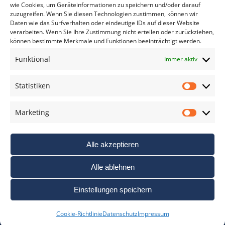
wie Cookies, um Geräteinformationen zu speichern und/oder darauf
zuzugreifen. Wenn Sie diesen Technologien zustimmen, können wir
Daten wie das Surfverhalten oder eindeutige IDs auf dieser Website
verarbeiten. Wenn Sie Ihre Zustimmung nicht erteilen oder zurückziehen,
können bestimmte Merkmale und Funktionen beeinträchtigt werden.
DAS FOTO PRAXIS LEXIKON
Funktional
Immer aktiv
www.foto-praxis-lexikon.de
Statistiken
Statis
DAS FOTO PORTAL AUF FACEBOOK
Marketing
Marke
Alle akzeptieren
Alle ablehnen
Einstellungen speichern
Nutzungsbedigungen / AGB’s
Impressum
Datenschutz
Cookie-Richtlinie
Datenschutz
Impressum
Haftungsausschluss
Cookie-Richtlinie (EU)
Links