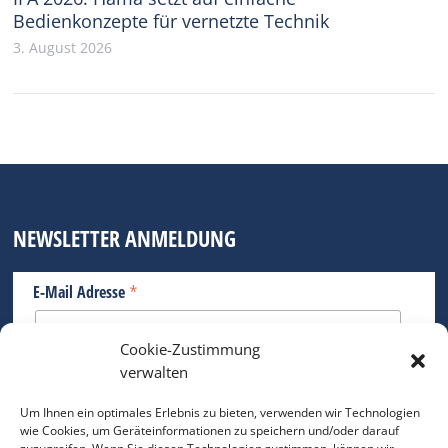
Bedienkonzepte für vernetzte Technik
3. August 2026
NEWSLETTER ANMELDUNG
*
E-Mail Adresse
Cookie-Zustimmung
Bitte geben Sie Ihre E-Mail Adresse ein.
verwalten
*
verpflichtend
Um Ihnen ein optimales Erlebnis zu bieten, verwenden wir Technologien
wie Cookies, um Geräteinformationen zu speichern und/oder darauf