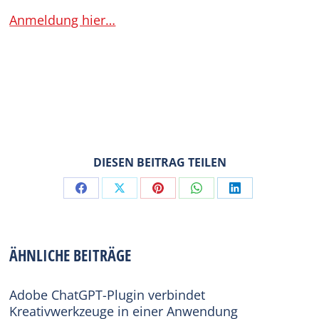
Anmeldung hier…
DIESEN BEITRAG TEILEN
Share
Share
Share
Share
Share
on
on
on
on
on
Facebook
X
Pinterest
WhatsApp
LinkedIn
ÄHNLICHE BEITRÄGE
Adobe ChatGPT-Plugin verbindet
Kreativwerkzeuge in einer Anwendung