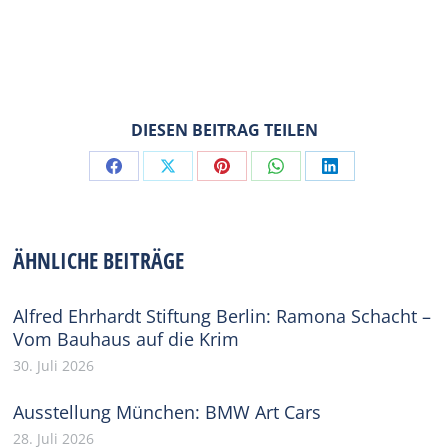
DIESEN BEITRAG TEILEN
Share
Share
Share
Share
Share
on
on
on
on
on
Facebook
X
Pinterest
WhatsApp
LinkedIn
ÄHNLICHE BEITRÄGE
Alfred Ehrhardt Stiftung Berlin: Ramona Schacht –
Vom Bauhaus auf die Krim
30. Juli 2026
Ausstellung München: BMW Art Cars
28. Juli 2026