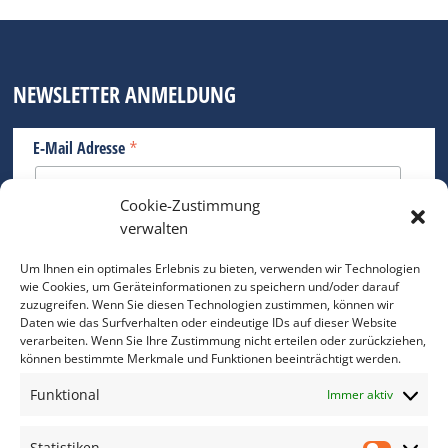
NEWSLETTER ANMELDUNG
*
E-Mail Adresse
Cookie-Zustimmung
Bitte geben Sie Ihre E-Mail Adresse ein.
verwalten
*
verpflichtend
Um Ihnen ein optimales Erlebnis zu bieten, verwenden wir Technologien
wie Cookies, um Geräteinformationen zu speichern und/oder darauf
zuzugreifen. Wenn Sie diesen Technologien zustimmen, können wir
Daten wie das Surfverhalten oder eindeutige IDs auf dieser Website
verarbeiten. Wenn Sie Ihre Zustimmung nicht erteilen oder zurückziehen,
können bestimmte Merkmale und Funktionen beeinträchtigt werden.
DAS FOTO PRAXIS LEXIKON
Funktional
Immer aktiv
www.foto-praxis-lexikon.de
Statistiken