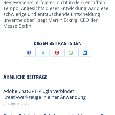
Reiseverkehrs, erfolgten nicht in dem erhofften
Tempo. Angesichts dieser Entwicklung war diese
schwierige und enttäuschende Entscheidung
unvermeidbar“, sagt Martin Ecknig, CEO der
Messe Berlin.
DIESEN BEITRAG TEILEN
Share
Share
Share
Share
Share
on
on
on
on
on
Facebook
X
Pinterest
WhatsApp
LinkedIn
ÄHNLICHE BEITRÄGE
Adobe ChatGPT-Plugin verbindet
Kreativwerkzeuge in einer Anwendung
7. August 2026