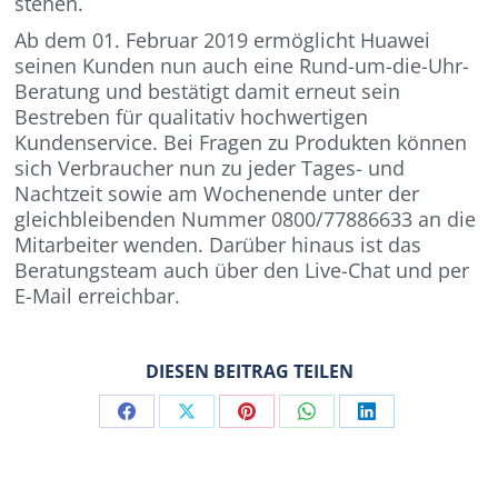
stehen.
Ab dem 01. Februar 2019 ermöglicht Huawei
seinen Kunden nun auch eine Rund-um-die-Uhr-
Beratung und bestätigt damit erneut sein
Bestreben für qualitativ hochwertigen
Kundenservice. Bei Fragen zu Produkten können
sich Verbraucher nun zu jeder Tages- und
Nachtzeit sowie am Wochenende unter der
gleichbleibenden Nummer 0800/77886633 an die
Mitarbeiter wenden. Darüber hinaus ist das
Beratungsteam auch über den Live-Chat und per
E-Mail erreichbar.
DIESEN BEITRAG TEILEN
Share
Share
Share
Share
Share
on
on
on
on
on
Facebook
X
Pinterest
WhatsApp
LinkedIn