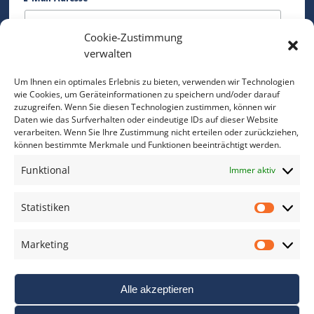
Cookie-Zustimmung
Bitte geben Sie Ihre E-Mail Adresse ein.
verwalten
*
verpflichtend
Um Ihnen ein optimales Erlebnis zu bieten, verwenden wir Technologien
wie Cookies, um Geräteinformationen zu speichern und/oder darauf
zuzugreifen. Wenn Sie diesen Technologien zustimmen, können wir
Daten wie das Surfverhalten oder eindeutige IDs auf dieser Website
verarbeiten. Wenn Sie Ihre Zustimmung nicht erteilen oder zurückziehen,
können bestimmte Merkmale und Funktionen beeinträchtigt werden.
DAS FOTO PRAXIS LEXIKON
Funktional
Immer aktiv
www.foto-praxis-lexikon.de
Statistiken
Statis
DAS FOTO PORTAL AUF FACEBOOK
Marketing
Marke
Alle akzeptieren