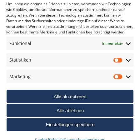
*
verpflichtend
Um Ihnen ein optimales Erlebnis zu bieten, verwenden wir Technologien
wie Cookies, um Geräteinformationen zu speichern und/oder darauf
zuzugreifen. Wenn Sie diesen Technologien zustimmen, können wir
Daten wie das Surfverhalten oder eindeutige IDs auf dieser Website
verarbeiten. Wenn Sie Ihre Zustimmung nicht erteilen oder zurückziehen,
können bestimmte Merkmale und Funktionen beeinträchtigt werden.
DAS FOTO PRAXIS LEXIKON
Funktional
Immer aktiv
www.foto-praxis-lexikon.de
Statistiken
Statis
DAS FOTO PORTAL AUF FACEBOOK
Marketing
Marke
Alle akzeptieren
Alle ablehnen
Einstellungen speichern
Nutzungsbedigungen / AGB’s
Impressum
Datenschutz
Cookie-Richtlinie
Datenschutz
Impressum