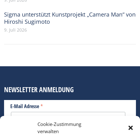
Sigma unterstützt Kunstprojekt „Camera Man“ von
Hiroshi Sugimoto
9. Juli 2026
NEWSLETTER ANMELDUNG
*
E-Mail Adresse
Cookie-Zustimmung
Bitte geben Sie Ihre E-Mail Adresse ein.
verwalten