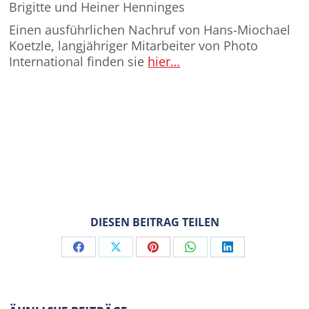
Brigitte und Heiner Henninges
Einen ausführlichen Nachruf von Hans-Miochael
Koetzle, langjähriger Mitarbeiter von Photo
International finden sie
hier…
DIESEN BEITRAG TEILEN
Share
Share
Share
Share
Share
on
on
on
on
on
Facebook
X
Pinterest
WhatsApp
LinkedIn