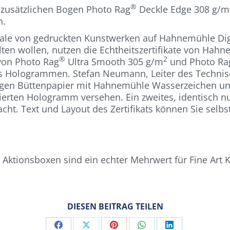
®
n zusätzlichen Bogen Photo Rag
Deckle Edge 308 g/m
n.
male von gedruckten Kunstwerken auf Hahnemühle Digita
alten wollen, nutzen die Echtheitszertifikate von Hahn
®
2
von Photo Rag
Ultra Smooth 305 g/m
und Photo Ra
echs Hologrammen. Stefan Neumann, Leiter des Tec
 Bogen Büttenpapier mit Hahnemühle Wasserzeichen un
rierten Hologramm versehen. Ein zweites, identisch
ht. Text und Layout des Zertifikats können Sie selbst
n Aktionsboxen sind ein echter Mehrwert für Fine Art K
DIESEN BEITRAG TEILEN