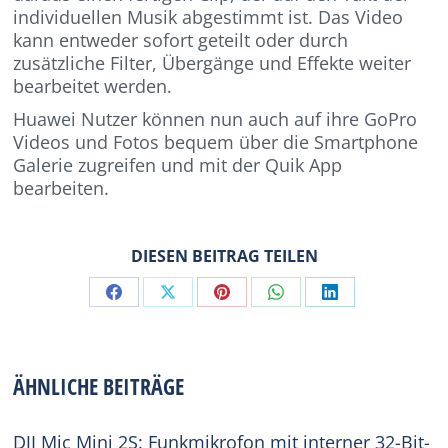
individuellen Musik abgestimmt ist. Das Video
kann entweder sofort geteilt oder durch
zusätzliche Filter, Übergänge und Effekte weiter
bearbeitet werden.
Huawei Nutzer können nun auch auf ihre GoPro
Videos und Fotos bequem über die Smartphone
Galerie zugreifen und mit der Quik App
bearbeiten.
DIESEN BEITRAG TEILEN
Share
Share
Share
Share
Share
on
on
on
on
on
Facebook
X
Pinterest
WhatsApp
LinkedIn
ÄHNLICHE BEITRÄGE
DJI Mic Mini 2S: Funkmikrofon mit interner 32-Bit-