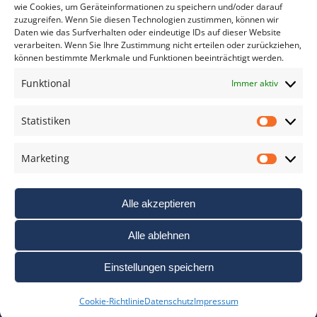
wie Cookies, um Geräteinformationen zu speichern und/oder darauf
zuzugreifen. Wenn Sie diesen Technologien zustimmen, können wir
Daten wie das Surfverhalten oder eindeutige IDs auf dieser Website
verarbeiten. Wenn Sie Ihre Zustimmung nicht erteilen oder zurückziehen,
können bestimmte Merkmale und Funktionen beeinträchtigt werden.
DAS FOTO PRAXIS LEXIKON
Funktional
Immer aktiv
www.foto-praxis-lexikon.de
Statistiken
Statis
DAS FOTO PORTAL AUF FACEBOOK
Marketing
Marke
Alle akzeptieren
Alle ablehnen
Einstellungen speichern
Nutzungsbedigungen / AGB’s
Impressum
Datenschutz
Cookie-Richtlinie
Datenschutz
Impressum
Haftungsausschluss
Cookie-Richtlinie (EU)
Links