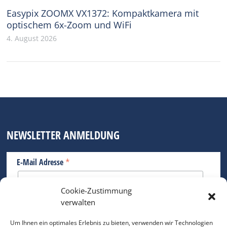
Easypix ZOOMX VX1372: Kompaktkamera mit
optischem 6x-Zoom und WiFi
4. August 2026
NEWSLETTER ANMELDUNG
*
E-Mail Adresse
Cookie-Zustimmung
Bitte geben Sie Ihre E-Mail Adresse ein.
verwalten
*
verpflichtend
Um Ihnen ein optimales Erlebnis zu bieten, verwenden wir Technologien