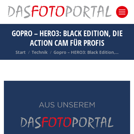
GOPRO – HERO3: BLACK EDITION, DIE
ACTION CAM FÜR PROFIS
Sie befinden sich hier:
Start
Technik
Gopro – HERO3: Black Edition,…