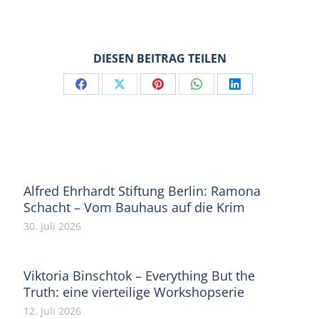
DIESEN BEITRAG TEILEN
Share
Share
Share
Share
Share
on
on
on
on
on
Facebook
X
Pinterest
WhatsApp
LinkedIn
Alfred Ehrhardt Stiftung Berlin: Ramona
Schacht – Vom Bauhaus auf die Krim
30. Juli 2026
Viktoria Binschtok – Everything But the
Truth: eine vierteilige Workshopserie
12. Juli 2026