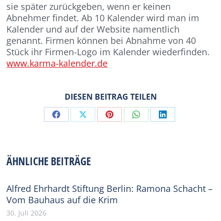
sie später zurückgeben, wenn er keinen
Abnehmer findet. Ab 10 Kalender wird man im
Kalender und auf der Website namentlich
genannt. Firmen können bei Abnahme von 40
Stück ihr Firmen-Logo im Kalender wiederfinden.
www.karma-kalender.de
DIESEN BEITRAG TEILEN
Share
Share
Share
Share
Share
on
on
on
on
on
Facebook
X
Pinterest
WhatsApp
LinkedIn
ÄHNLICHE BEITRÄGE
Alfred Ehrhardt Stiftung Berlin: Ramona Schacht –
Vom Bauhaus auf die Krim
30. Juli 2026