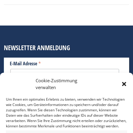
NEWSLETTER ANMELDUNG
*
E-Mail Adresse
Cookie-Zustimmung
Bitte geben Sie Ihre E-Mail Adresse ein.
verwalten
*
verpflichtend
Um Ihnen ein optimales Erlebnis zu bieten, verwenden wir Technologien
wie Cookies, um Geräteinformationen zu speichern und/oder darauf
zuzugreifen. Wenn Sie diesen Technologien zustimmen, können wir
Daten wie das Surfverhalten oder eindeutige IDs auf dieser Website
verarbeiten. Wenn Sie Ihre Zustimmung nicht erteilen oder zurückziehen,
können bestimmte Merkmale und Funktionen beeinträchtigt werden.
DAS FOTO PRAXIS LEXIKON