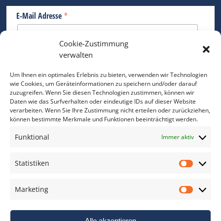
*
E-Mail Adresse
Cookie-Zustimmung
Bitte geben Sie Ihre E-Mail Adresse ein.
verwalten
*
verpflichtend
Um Ihnen ein optimales Erlebnis zu bieten, verwenden wir Technologien
wie Cookies, um Geräteinformationen zu speichern und/oder darauf
zuzugreifen. Wenn Sie diesen Technologien zustimmen, können wir
Daten wie das Surfverhalten oder eindeutige IDs auf dieser Website
verarbeiten. Wenn Sie Ihre Zustimmung nicht erteilen oder zurückziehen,
können bestimmte Merkmale und Funktionen beeinträchtigt werden.
DAS FOTO PRAXIS LEXIKON
Funktional
Immer aktiv
www.foto-praxis-lexikon.de
Statistiken
Statis
DAS FOTO PORTAL AUF FACEBOOK
Marketing
Marke
Alle akzeptieren