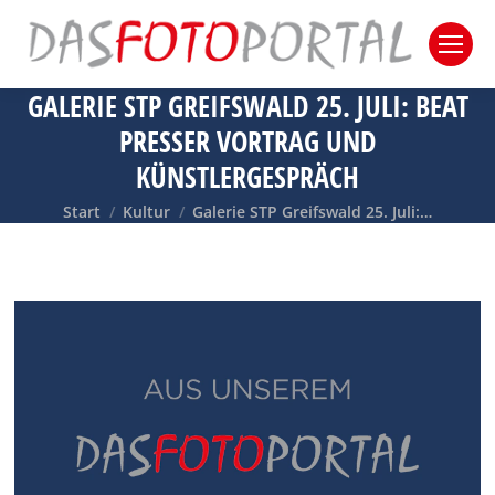
GALERIE STP GREIFSWALD 25. JULI: BEAT
PRESSER VORTRAG UND
KÜNSTLERGESPRÄCH
Sie befinden sich hier:
Start
Kultur
Galerie STP Greifswald 25. Juli:…