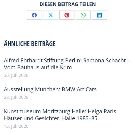
DIESEN BEITRAG TEILEN
Share
Share
Share
Share
Share
on
on
on
on
on
Facebook
X
Pinterest
WhatsApp
LinkedIn
ÄHNLICHE BEITRÄGE
Alfred Ehrhardt Stiftung Berlin: Ramona Schacht –
Vom Bauhaus auf die Krim
30. Juli 2026
Ausstellung München: BMW Art Cars
28. Juli 2026
Kunstmuseum Moritzburg Halle: Helga Paris.
Häuser und Gesichter. Halle 1983–85
13. Juli 2026