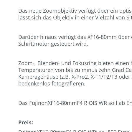
Das neue Zoomobjektiv verfügt über ein optisc
lässt sich das Objektiv in einer Vielzahl von S
Darüber hinaus verfügt das XF16-80mm über e
Schrittmotor gesteuert wird.
Zoom-, Blenden- und Fokusring bieten einen h
Temperaturen von bis zu minus zehn Grad Cels
Kameragehäuse (z.B. X-Pro2, X-T1/T2/T3 oder
bedenkenlos fotografieren.
Das FujinonXF16-80mmF4 R OIS WR soll ab En
Preis:
FujinonXF16-80mmF4 R OIS WR: ca. 850 Euro.