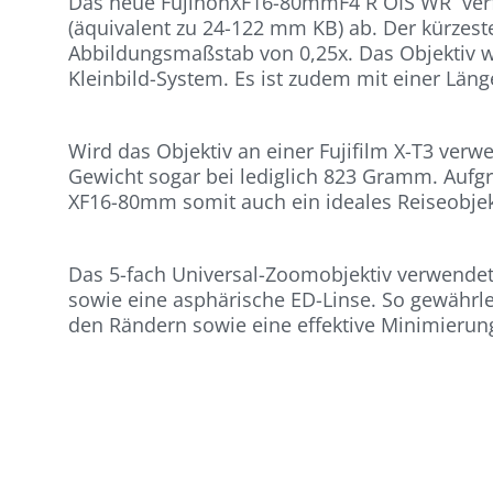
Das neue FujinonXF16-80mmF4 R OIS WR verfü
(äquivalent zu 24-122 mm KB) ab. Der kürze
Abbildungsmaßstab von 0,25x. Das Objektiv wi
Kleinbild-System. Es ist zudem mit einer L
Wird das Objektiv an einer Fujifilm X-T3 verw
Gewicht sogar bei lediglich 823 Gramm. Aufgr
XF16-80mm somit auch ein ideales Reiseobjek
Das 5-fach Universal-Zoomobjektiv verwendet
sowie eine asphärische ED-Linse. So gewährl
den Rändern sowie eine effektive Minimierun