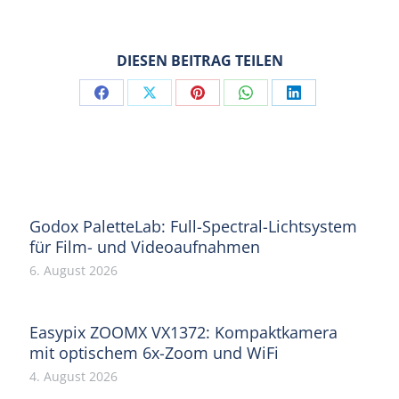
DIESEN BEITRAG TEILEN
Share
Share
Share
Share
Share
on
on
on
on
on
Facebook
X
Pinterest
WhatsApp
LinkedIn
Godox PaletteLab: Full-Spectral-Lichtsystem
für Film- und Videoaufnahmen
6. August 2026
Easypix ZOOMX VX1372: Kompaktkamera
mit optischem 6x-Zoom und WiFi
4. August 2026