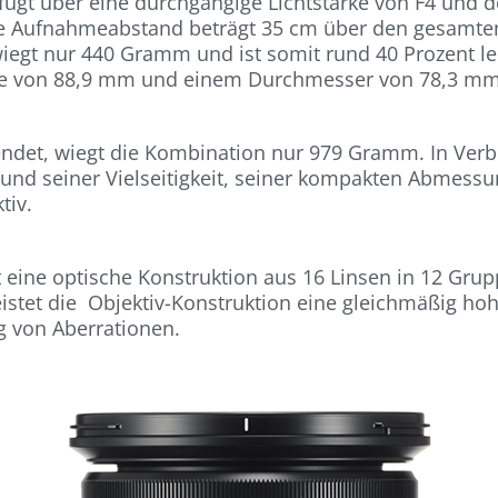
gt über eine durchgängige Lichtstärke von F4 und 
ste Aufnahmeabstand beträgt 35 cm über den gesamte
egt nur 440 Gramm und ist somit rund 40 Prozent leich
änge von 88,9 mm und einem Durchmesser von 78,3 m
endet, wiegt die Kombination nur 979 Gramm. In Verbi
und seiner Vielseitigkeit, seiner kompakten Abmessu
tiv.
 eine optische Konstruktion aus 16 Linsen in 12 Gru
eistet die Objektiv-Konstruktion eine gleichmäßig h
g von Aberrationen.