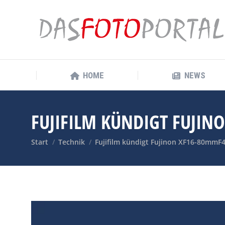
HOME
NEWS
HOME
NEWS
FUJIFILM KÜNDIGT FUJIN
Sie befinden sich hier:
Start
Technik
Fujifilm kündigt Fujinon XF16-80mmF