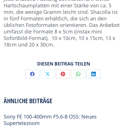
Hartschaumplatten mit einer Stärke von ca. 5
mm, die wenige Gramm leicht sind. Shacolla ist
in fünf Formaten erhältlich, die sich an den
üblichen Fotoformaten orientieren. Das Anbebot
umfasst die Formate 8 x 5cm (instax mini
Sofortbild-Format), 10 x 10cm, 10 x 15cm, 13 x
18cm und 20 x 30cm.
DIESEN BEITRAG TEILEN
Share
Share
Share
Share
Share
on
on
on
on
on
Facebook
X
Pinterest
WhatsApp
LinkedIn
ÄHNLICHE BEITRÄGE
Sony FE 100-400mm F5.6-8 OSS: Neues
Supertelezoom