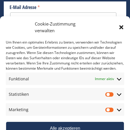
*
E-Mail Adresse
Cookie-Zustimmung
Bitte geben Sie Ihre E-Mail Adresse ein.
verwalten
*
verpflichtend
Um Ihnen ein optimales Erlebnis zu bieten, verwenden wir Technologien
wie Cookies, um Geräteinformationen zu speichern und/oder darauf
zuzugreifen. Wenn Sie diesen Technologien zustimmen, können wir
Daten wie das Surfverhalten oder eindeutige IDs auf dieser Website
verarbeiten. Wenn Sie Ihre Zustimmung nicht erteilen oder zurückziehen,
können bestimmte Merkmale und Funktionen beeinträchtigt werden.
DAS FOTO PRAXIS LEXIKON
Funktional
Immer aktiv
www.foto-praxis-lexikon.de
Statistiken
Statis
DAS FOTO PORTAL AUF FACEBOOK
Marketing
Marke
Alle akzeptieren