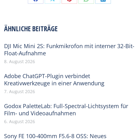
Share
Share
Share
Share
Share
on
on
on
on
on
Facebook
X
Pinterest
WhatsApp
LinkedIn
ÄHNLICHE BEITRÄGE
DJI Mic Mini 2S: Funkmikrofon mit interner 32-Bit-
Float-Aufnahme
8. August 2026
Adobe ChatGPT-Plugin verbindet
Kreativwerkzeuge in einer Anwendung
7. August 2026
Godox PaletteLab: Full-Spectral-Lichtsystem für
Film- und Videoaufnahmen
6. August 2026
Sony FE 100-400mm F5.6-8 OSS: Neues