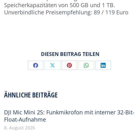
Speicherkapazitäten von 500 GB und 1 TB.
Unverbindliche Preisempfehlung: 89 / 119 Euro
DIESEN BEITRAG TEILEN
Share
Share
Share
Share
Share
on
on
on
on
on
Facebook
X
Pinterest
WhatsApp
LinkedIn
ÄHNLICHE BEITRÄGE
DJI Mic Mini 2S: Funkmikrofon mit interner 32-Bit-
Float-Aufnahme
8. August 2026