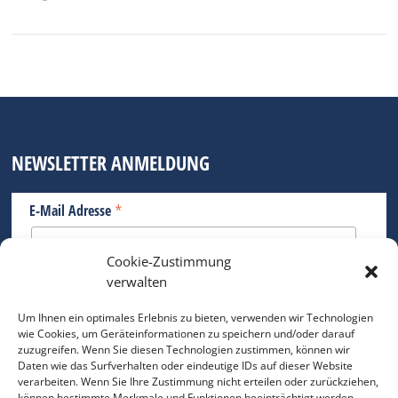
NEWSLETTER ANMELDUNG
*
E-Mail Adresse
Cookie-Zustimmung
Bitte geben Sie Ihre E-Mail Adresse ein.
verwalten
*
verpflichtend
Um Ihnen ein optimales Erlebnis zu bieten, verwenden wir Technologien
wie Cookies, um Geräteinformationen zu speichern und/oder darauf
zuzugreifen. Wenn Sie diesen Technologien zustimmen, können wir
Daten wie das Surfverhalten oder eindeutige IDs auf dieser Website
verarbeiten. Wenn Sie Ihre Zustimmung nicht erteilen oder zurückziehen,
können bestimmte Merkmale und Funktionen beeinträchtigt werden.