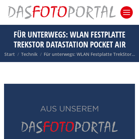
FÜR UNTERWEGS: WLAN FESTPLATTE
TREKSTOR DATASTATION POCKET AIR
Sie befinden sich hier:
Start
Technik
Für unterwegs: WLAN Festplatte TrekStor…