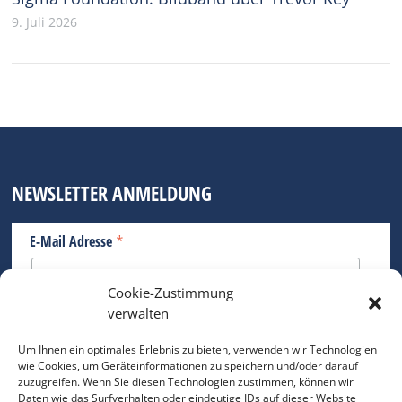
9. Juli 2026
NEWSLETTER ANMELDUNG
*
E-Mail Adresse
Cookie-Zustimmung
Bitte geben Sie Ihre E-Mail Adresse ein.
verwalten
*
verpflichtend
Um Ihnen ein optimales Erlebnis zu bieten, verwenden wir Technologien
wie Cookies, um Geräteinformationen zu speichern und/oder darauf
zuzugreifen. Wenn Sie diesen Technologien zustimmen, können wir
Daten wie das Surfverhalten oder eindeutige IDs auf dieser Website