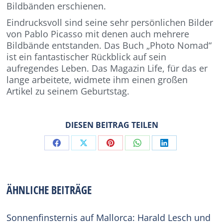
Bildbänden erschienen.
Eindrucksvoll sind seine sehr persönlichen Bilder
von Pablo Picasso mit denen auch mehrere
Bildbände entstanden. Das Buch „Photo Nomad“
ist ein fantastischer Rückblick auf sein
aufregendes Leben. Das Magazin Life, für das er
lange arbeitete, widmete ihm einen großen
Artikel zu seinem Geburtstag.
DIESEN BEITRAG TEILEN
Share
Share
Share
Share
Share
on
on
on
on
on
Facebook
X
Pinterest
WhatsApp
LinkedIn
ÄHNLICHE BEITRÄGE
Sonnenfinsternis auf Mallorca: Harald Lesch und