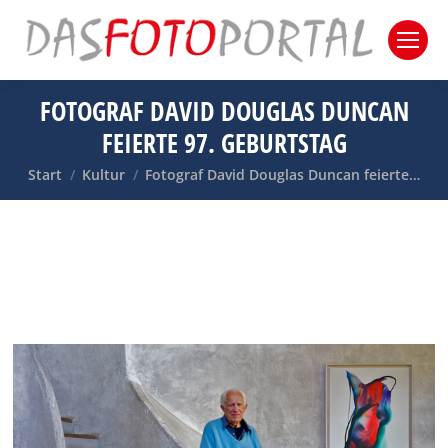
FOTOGRAF DAVID DOUGLAS DUNCAN
FEIERTE 97. GEBURTSTAG
Sie befinden sich hier:
Start
Kultur
Fotograf David Douglas Duncan feierte…