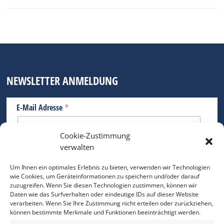
NEWSLETTER ANMELDUNG
*
E-Mail Adresse
Cookie-Zustimmung
Bitte geben Sie Ihre E-Mail Adresse ein.
verwalten
*
verpflichtend
Um Ihnen ein optimales Erlebnis zu bieten, verwenden wir Technologien
wie Cookies, um Geräteinformationen zu speichern und/oder darauf
zuzugreifen. Wenn Sie diesen Technologien zustimmen, können wir
Daten wie das Surfverhalten oder eindeutige IDs auf dieser Website
verarbeiten. Wenn Sie Ihre Zustimmung nicht erteilen oder zurückziehen,
können bestimmte Merkmale und Funktionen beeinträchtigt werden.
DAS FOTO PRAXIS LEXIKON