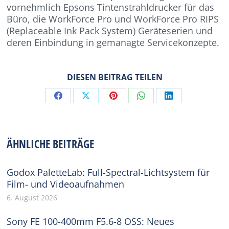
vornehmlich Epsons Tintenstrahldrucker für das
Büro, die WorkForce Pro und WorkForce Pro RIPS
(Replaceable Ink Pack System) Geräteserien und
deren Einbindung in gemanagte Servicekonzepte.
DIESEN BEITRAG TEILEN
Share
Share
Share
Share
Share
on
on
on
on
on
Facebook
X
Pinterest
WhatsApp
LinkedIn
ÄHNLICHE BEITRÄGE
Godox PaletteLab: Full-Spectral-Lichtsystem für
Film- und Videoaufnahmen
6. August 2026
Sony FE 100-400mm F5.6-8 OSS: Neues