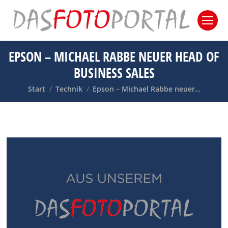
EPSON – MICHAEL RABBE NEUER HEAD OF
BUSINESS SALES
Sie befinden sich hier:
Start
Technik
Epson – Michael Rabbe neuer…