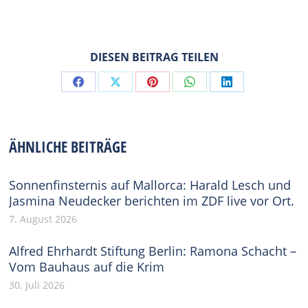
DIESEN BEITRAG TEILEN
Share
Share
Share
Share
Share
on
on
on
on
on
Facebook
X
Pinterest
WhatsApp
LinkedIn
ÄHNLICHE BEITRÄGE
Sonnenfinsternis auf Mallorca: Harald Lesch und
Jasmina Neudecker berichten im ZDF live vor Ort.
7. August 2026
Alfred Ehrhardt Stiftung Berlin: Ramona Schacht –
Vom Bauhaus auf die Krim
30. Juli 2026