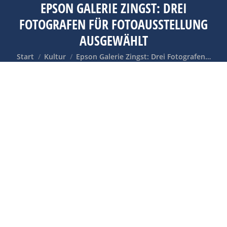
EPSON GALERIE ZINGST: DREI
FOTOGRAFEN FÜR FOTOAUSSTELLUNG
AUSGEWÄHLT
Sie befinden sich hier:
Start
Kultur
Epson Galerie Zingst: Drei Fotografen…