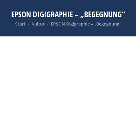
EPSON DIGIGRAPHIE – „BEGEGNUNG“
Sie befinden sich hier:
Start
Kultur
EPSON Digigraphie – „Begegnung“