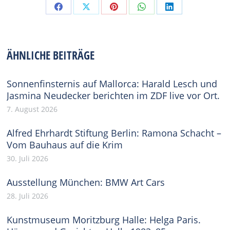
Share
Share
Share
Share
Share
on
on
on
on
on
Facebook
X
Pinterest
WhatsApp
LinkedIn
ÄHNLICHE BEITRÄGE
Sonnenfinsternis auf Mallorca: Harald Lesch und
Jasmina Neudecker berichten im ZDF live vor Ort.
7. August 2026
Alfred Ehrhardt Stiftung Berlin: Ramona Schacht –
Vom Bauhaus auf die Krim
30. Juli 2026
Ausstellung München: BMW Art Cars
28. Juli 2026
Kunstmuseum Moritzburg Halle: Helga Paris.