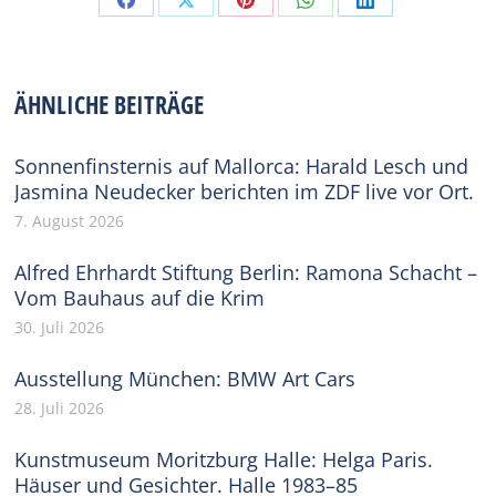
Share
Share
Share
Share
Share
on
on
on
on
on
Facebook
X
Pinterest
WhatsApp
LinkedIn
ÄHNLICHE BEITRÄGE
Sonnenfinsternis auf Mallorca: Harald Lesch und
Jasmina Neudecker berichten im ZDF live vor Ort.
7. August 2026
Alfred Ehrhardt Stiftung Berlin: Ramona Schacht –
Vom Bauhaus auf die Krim
30. Juli 2026
Ausstellung München: BMW Art Cars
28. Juli 2026
Kunstmuseum Moritzburg Halle: Helga Paris.
Häuser und Gesichter. Halle 1983–85