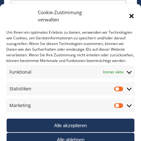
Cookie-Zustimmung
Bitte geben Sie Ihre E-Mail Adresse ein.
verwalten
*
verpflichtend
Um Ihnen ein optimales Erlebnis zu bieten, verwenden wir Technologien
wie Cookies, um Geräteinformationen zu speichern und/oder darauf
zuzugreifen. Wenn Sie diesen Technologien zustimmen, können wir
Daten wie das Surfverhalten oder eindeutige IDs auf dieser Website
verarbeiten. Wenn Sie Ihre Zustimmung nicht erteilen oder zurückziehen,
können bestimmte Merkmale und Funktionen beeinträchtigt werden.
DAS FOTO PRAXIS LEXIKON
Funktional
Immer aktiv
www.foto-praxis-lexikon.de
Statistiken
Statis
DAS FOTO PORTAL AUF FACEBOOK
Marketing
Marke
Alle akzeptieren
Alle ablehnen