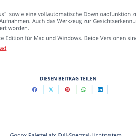
s“ sowie eine vollautomatische Downloadfunktion zur
 Aufnahmen. Auch das Werkzeug zur Gesichtserkennun
iert worden.
ite Edition für Mac und Windows. Beide Versionen sin
oad
DIESEN BEITRAG TEILEN
Share
Share
Share
Share
Share
on
on
on
on
on
Facebook
X
Pinterest
WhatsApp
LinkedIn
Godox PaletteLab: Full-Spectral-Lichtsystem