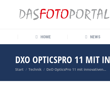
HOME
NEWS
HOME
NEWS
DXO OPTICSPRO 11 MIT 
Sie befinden sich hier:
Start
Technik
DxO OpticsPro 11 mit innovativen…