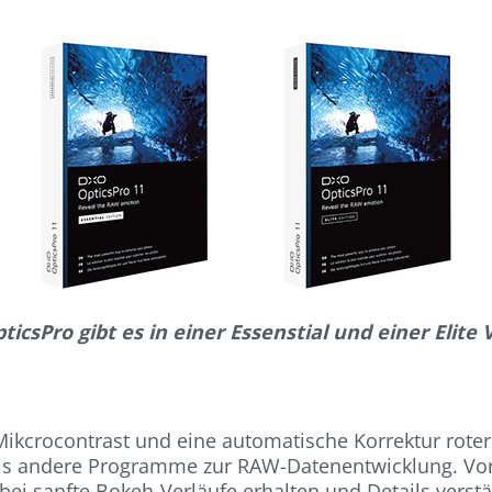
icsPro gibt es in einer Essenstial und einer Elite 
Mikcrocontrast und eine automatische Korrektur roter
 als andere Programme zur RAW-Datenentwicklung. Vo
i sanfte Bokeh-Verläufe erhalten und Details verstä