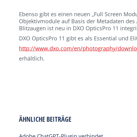
Ebenso gibt es einen neuen „Full Screen Modu
Objektivmodule auf Basis der Metadaten des
Blitzaugen ist neu in DXO OpticsPro 11 integr
DXO OpticsPro 11 gibt es als Essential und El
http://www.dxo.com/en/photography/downl
erhältlich.
ÄHNLICHE BEITRÄGE
Adobe ChatGPT-Plugin verbindet