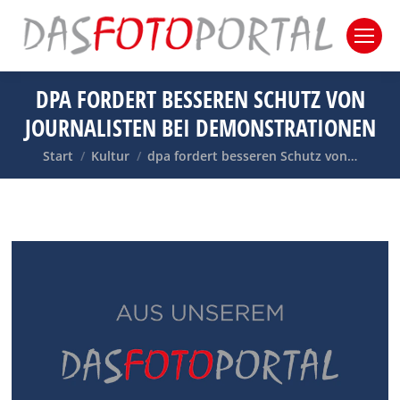
DPA FORDERT BESSEREN SCHUTZ VON
JOURNALISTEN BEI DEMONSTRATIONEN
Sie befinden sich hier:
Start
Kultur
dpa fordert besseren Schutz von…