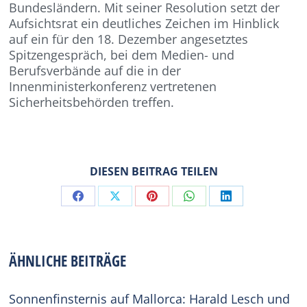
Bundesländern. Mit seiner Resolution setzt der
Aufsichtsrat ein deutliches Zeichen im Hinblick
auf ein für den 18. Dezember angesetztes
Spitzengespräch, bei dem Medien- und
Berufsverbände auf die in der
Innenministerkonferenz vertretenen
Sicherheitsbehörden treffen.
DIESEN BEITRAG TEILEN
Share
Share
Share
Share
Share
on
on
on
on
on
Facebook
X
Pinterest
WhatsApp
LinkedIn
ÄHNLICHE BEITRÄGE
Sonnenfinsternis auf Mallorca: Harald Lesch und