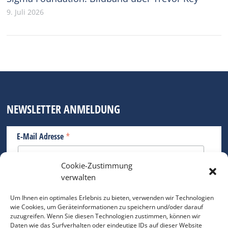
9. Juli 2026
NEWSLETTER ANMELDUNG
*
E-Mail Adresse
Cookie-Zustimmung
Bitte geben Sie Ihre E-Mail Adresse ein.
verwalten
*
verpflichtend
Um Ihnen ein optimales Erlebnis zu bieten, verwenden wir Technologien
wie Cookies, um Geräteinformationen zu speichern und/oder darauf
zuzugreifen. Wenn Sie diesen Technologien zustimmen, können wir
Daten wie das Surfverhalten oder eindeutige IDs auf dieser Website