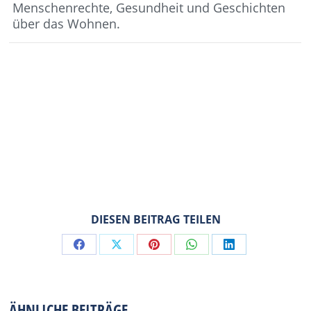
Menschenrechte, Gesundheit und Geschichten
über das Wohnen.
DIESEN BEITRAG TEILEN
Share
Share
Share
Share
Share
on
on
on
on
on
Facebook
X
Pinterest
WhatsApp
LinkedIn
ÄHNLICHE BEITRÄGE