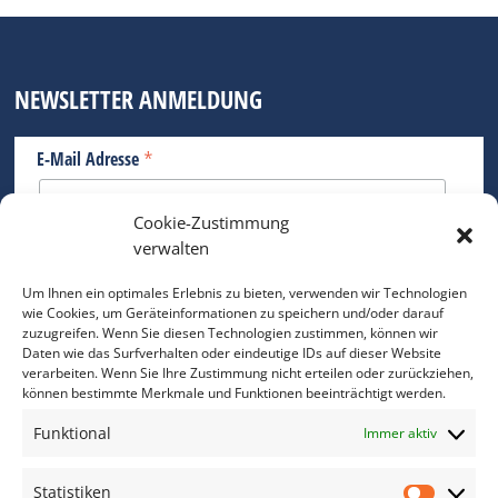
NEWSLETTER ANMELDUNG
*
E-Mail Adresse
Cookie-Zustimmung
Bitte geben Sie Ihre E-Mail Adresse ein.
verwalten
*
verpflichtend
Um Ihnen ein optimales Erlebnis zu bieten, verwenden wir Technologien
wie Cookies, um Geräteinformationen zu speichern und/oder darauf
zuzugreifen. Wenn Sie diesen Technologien zustimmen, können wir
Daten wie das Surfverhalten oder eindeutige IDs auf dieser Website
verarbeiten. Wenn Sie Ihre Zustimmung nicht erteilen oder zurückziehen,
können bestimmte Merkmale und Funktionen beeinträchtigt werden.
DAS FOTO PRAXIS LEXIKON
Funktional
Immer aktiv
www.foto-praxis-lexikon.de
Statistiken