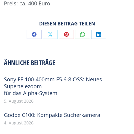
Preis: ca. 400 Euro
DIESEN BEITRAG TEILEN
Share
Share
Share
Share
Share
on
on
on
on
on
Facebook
X
Pinterest
WhatsApp
LinkedIn
ÄHNLICHE BEITRÄGE
Sony FE 100-400mm F5.6-8 OSS: Neues
Supertelezoom
für das Alpha-System
5. August 2026
Godox C100: Kompakte Sucherkamera
4. August 2026