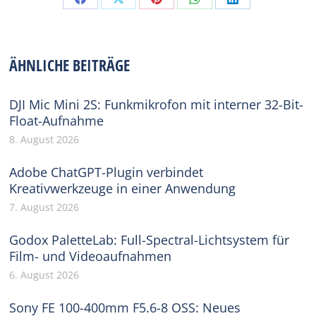
Share
Share
Share
Share
Share
on
on
on
on
on
Facebook
X
Pinterest
WhatsApp
LinkedIn
ÄHNLICHE BEITRÄGE
DJI Mic Mini 2S: Funkmikrofon mit interner 32-Bit-
Float-Aufnahme
8. August 2026
Adobe ChatGPT-Plugin verbindet
Kreativwerkzeuge in einer Anwendung
7. August 2026
Godox PaletteLab: Full-Spectral-Lichtsystem für
Film- und Videoaufnahmen
6. August 2026
Sony FE 100-400mm F5.6-8 OSS: Neues