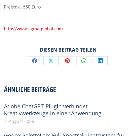
Preis:c a. 550 Euro
http://www.sigma-global.com
DIESEN BEITRAG TEILEN
Share
Share
Share
Share
Share
on
on
on
on
on
Facebook
X
Pinterest
WhatsApp
LinkedIn
ÄHNLICHE BEITRÄGE
Adobe ChatGPT-Plugin verbindet
Kreativwerkzeuge in einer Anwendung
7. August 2026
Godox PaletteLab: Full-Spectral-Lichtsystem für