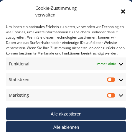
Cookie-Zustimmung
Bitte geben Sie Ihre E-Mail Adresse ein.
verwalten
*
verpflichtend
Um Ihnen ein optimales Erlebnis zu bieten, verwenden wir Technologien
wie Cookies, um Geräteinformationen zu speichern und/oder darauf
zuzugreifen. Wenn Sie diesen Technologien zustimmen, können wir
Daten wie das Surfverhalten oder eindeutige IDs auf dieser Website
verarbeiten. Wenn Sie Ihre Zustimmung nicht erteilen oder zurückziehen,
können bestimmte Merkmale und Funktionen beeinträchtigt werden.
DAS FOTO PRAXIS LEXIKON
Funktional
Immer aktiv
www.foto-praxis-lexikon.de
Statistiken
Statis
DAS FOTO PORTAL AUF FACEBOOK
Marketing
Marke
Alle akzeptieren
Alle ablehnen