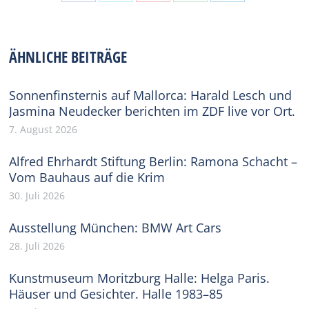
Share
Share
Share
Share
Share
on
on
on
on
on
Facebook
X
Pinterest
WhatsApp
LinkedIn
ÄHNLICHE BEITRÄGE
Sonnenfinsternis auf Mallorca: Harald Lesch und
Jasmina Neudecker berichten im ZDF live vor Ort.
7. August 2026
Alfred Ehrhardt Stiftung Berlin: Ramona Schacht –
Vom Bauhaus auf die Krim
30. Juli 2026
Ausstellung München: BMW Art Cars
28. Juli 2026
Kunstmuseum Moritzburg Halle: Helga Paris.
Häuser und Gesichter. Halle 1983–85