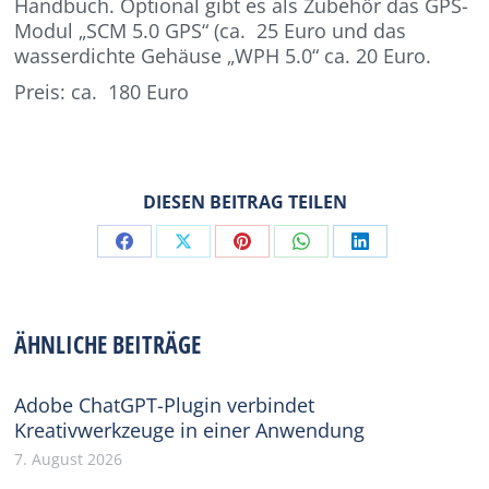
Handbuch. Optional gibt es als Zubehör das GPS-
Modul „SCM 5.0 GPS“ (ca. 25 Euro und das
wasserdichte Gehäuse „WPH 5.0“ ca. 20 Euro.
Preis: ca. 180 Euro
DIESEN BEITRAG TEILEN
Share
Share
Share
Share
Share
on
on
on
on
on
Facebook
X
Pinterest
WhatsApp
LinkedIn
ÄHNLICHE BEITRÄGE
Adobe ChatGPT-Plugin verbindet
Kreativwerkzeuge in einer Anwendung
7. August 2026