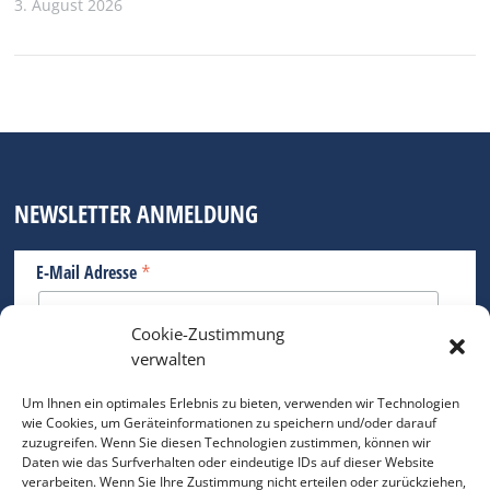
3. August 2026
NEWSLETTER ANMELDUNG
*
E-Mail Adresse
Cookie-Zustimmung
Bitte geben Sie Ihre E-Mail Adresse ein.
verwalten
*
verpflichtend
Um Ihnen ein optimales Erlebnis zu bieten, verwenden wir Technologien
wie Cookies, um Geräteinformationen zu speichern und/oder darauf
zuzugreifen. Wenn Sie diesen Technologien zustimmen, können wir
Daten wie das Surfverhalten oder eindeutige IDs auf dieser Website
verarbeiten. Wenn Sie Ihre Zustimmung nicht erteilen oder zurückziehen,