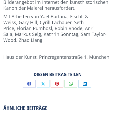
Bilderangebot im Internet den kunsthistorischen
Kanon der Malerei herausfordert.
Mit Arbeiten von Yael Bartana, Fischli &
Weiss, Gary Hill, Cyrill Lachauer, Seth
Price, Florian Pumhösl, Robin Rhode, Anri
Sala, Markus Selg, Kathrin Sonntag, Sam Taylor-
Wood, Zhao Liang
Haus der Kunst, Prinzregentenstraße 1, München
DIESEN BEITRAG TEILEN
Share
Share
Share
Share
Share
on
on
on
on
on
Facebook
X
Pinterest
WhatsApp
LinkedIn
ÄHNLICHE BEITRÄGE