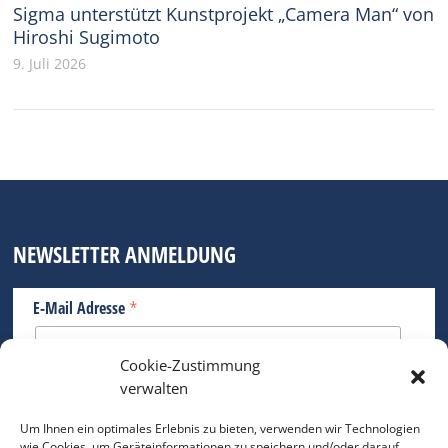
Sigma unterstützt Kunstprojekt „Camera Man“ von
Hiroshi Sugimoto
9. Juli 2026
NEWSLETTER ANMELDUNG
*
E-Mail Adresse
Cookie-Zustimmung
Bitte geben Sie Ihre E-Mail Adresse ein.
verwalten
*
verpflichtend
Um Ihnen ein optimales Erlebnis zu bieten, verwenden wir Technologien
wie Cookies, um Geräteinformationen zu speichern und/oder darauf