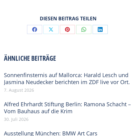
DIESEN BEITRAG TEILEN
Share
Share
Share
Share
Share
on
on
on
on
on
Facebook
X
Pinterest
WhatsApp
LinkedIn
ÄHNLICHE BEITRÄGE
Sonnenfinsternis auf Mallorca: Harald Lesch und
Jasmina Neudecker berichten im ZDF live vor Ort.
7. August 2026
Alfred Ehrhardt Stiftung Berlin: Ramona Schacht –
Vom Bauhaus auf die Krim
30. Juli 2026
Ausstellung München: BMW Art Cars