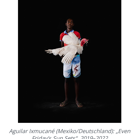
Aguilar Ixmucané (Mexiko/Deutschland): „Even
Friday’s Sun Sets“, 2019–2022