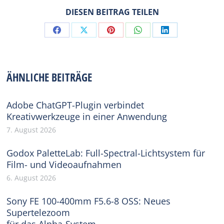
DIESEN BEITRAG TEILEN
Share
Share
Share
Share
Share
on
on
on
on
on
Facebook
X
Pinterest
WhatsApp
LinkedIn
ÄHNLICHE BEITRÄGE
Adobe ChatGPT-Plugin verbindet
Kreativwerkzeuge in einer Anwendung
7. August 2026
Godox PaletteLab: Full-Spectral-Lichtsystem für
Film- und Videoaufnahmen
6. August 2026
Sony FE 100-400mm F5.6-8 OSS: Neues
Supertelezoom
für das Alpha-System