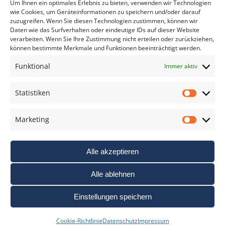
Um Ihnen ein optimales Erlebnis zu bieten, verwenden wir Technologien
wie Cookies, um Geräteinformationen zu speichern und/oder darauf
zuzugreifen. Wenn Sie diesen Technologien zustimmen, können wir
Daten wie das Surfverhalten oder eindeutige IDs auf dieser Website
verarbeiten. Wenn Sie Ihre Zustimmung nicht erteilen oder zurückziehen,
können bestimmte Merkmale und Funktionen beeinträchtigt werden.
DAS FOTO PRAXIS LEXIKON
Funktional
Immer aktiv
www.foto-praxis-lexikon.de
Statistiken
Statis
DAS FOTO PORTAL AUF FACEBOOK
Marketing
Marke
Alle akzeptieren
Alle ablehnen
Einstellungen speichern
Nutzungsbedigungen / AGB’s
Impressum
Datenschutz
Cookie-Richtlinie
Datenschutz
Impressum
Haftungsausschluss
Cookie-Richtlinie (EU)
Links