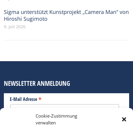
Sigma unterstützt Kunstprojekt „Camera Man“ von
Hiroshi Sugimoto
9. Juli 2026
NEWSLETTER ANMELDUNG
*
E-Mail Adresse
Cookie-Zustimmung
Bitte geben Sie Ihre E-Mail Adresse ein.
verwalten
*
verpflichtend