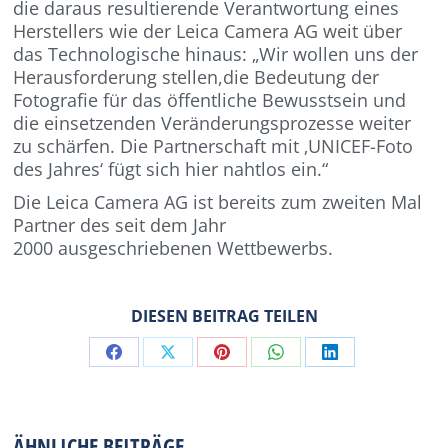
die daraus resultierende Verantwortung eines
Herstellers wie der Leica Camera AG weit über
das Technologische hinaus: „Wir wollen uns der
Herausforderung stellen,die Bedeutung der
Fotografie für das öffentliche Bewusstsein und
die einsetzenden Veränderungsprozesse weiter
zu schärfen. Die Partnerschaft mit ‚UNICEF-Foto
des Jahres‘ fügt sich hier nahtlos ein.“
Die Leica Camera AG ist bereits zum zweiten Mal
Partner des seit dem Jahr
2000 ausgeschriebenen Wettbewerbs.
DIESEN BEITRAG TEILEN
Share
Share
Share
Share
Share
on
on
on
on
on
Facebook
X
Pinterest
WhatsApp
LinkedIn
ÄHNLICHE BEITRÄGE