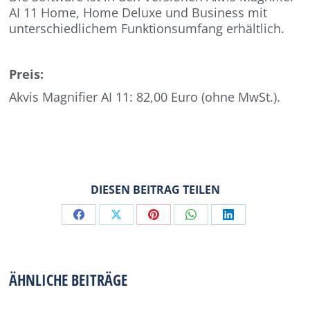
AI 11 Home, Home Deluxe und Business mit
unterschiedlichem Funktionsumfang erhältlich.
Preis:
Akvis Magnifier AI 11: 82,00 Euro (ohne MwSt.).
DIESEN BEITRAG TEILEN
Share
Share
Share
Share
Share
on
on
on
on
on
Facebook
X
Pinterest
WhatsApp
LinkedIn
ÄHNLICHE BEITRÄGE