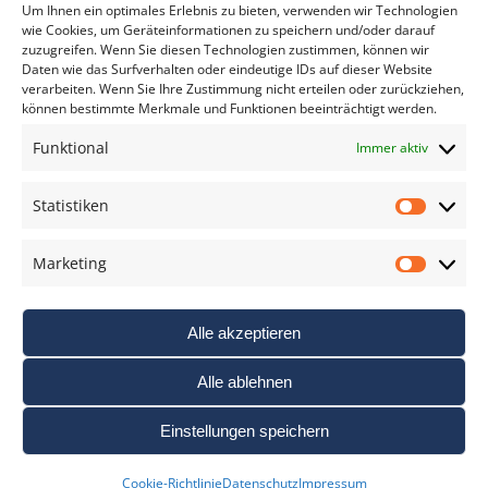
*
verpflichtend
Um Ihnen ein optimales Erlebnis zu bieten, verwenden wir Technologien
wie Cookies, um Geräteinformationen zu speichern und/oder darauf
zuzugreifen. Wenn Sie diesen Technologien zustimmen, können wir
Daten wie das Surfverhalten oder eindeutige IDs auf dieser Website
verarbeiten. Wenn Sie Ihre Zustimmung nicht erteilen oder zurückziehen,
können bestimmte Merkmale und Funktionen beeinträchtigt werden.
DAS FOTO PRAXIS LEXIKON
Funktional
Immer aktiv
www.foto-praxis-lexikon.de
Statistiken
Statis
DAS FOTO PORTAL AUF FACEBOOK
Marketing
Marke
Alle akzeptieren
Alle ablehnen
Einstellungen speichern
Nutzungsbedigungen / AGB’s
Impressum
Datenschutz
Cookie-Richtlinie
Datenschutz
Impressum