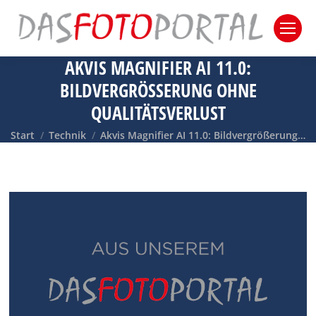
AKVIS MAGNIFIER AI 11.0:
BILDVERGRÖSSERUNG OHNE Q
UALITÄTSVERLUST
Sie befinden sich hier:
Start
Technik
Akvis Magnifier AI 11.0: Bildvergrößerung…