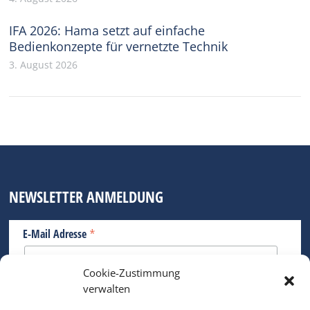
IFA 2026: Hama setzt auf einfache
Bedienkonzepte für vernetzte Technik
3. August 2026
NEWSLETTER ANMELDUNG
*
E-Mail Adresse
Cookie-Zustimmung
Bitte geben Sie Ihre E-Mail Adresse ein.
verwalten