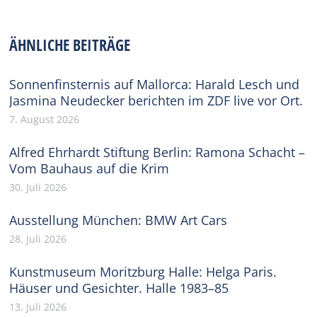
on
on
on
on
on
Facebook
X
Pinterest
WhatsApp
LinkedIn
ÄHNLICHE BEITRÄGE
Sonnenfinsternis auf Mallorca: Harald Lesch und
Jasmina Neudecker berichten im ZDF live vor Ort.
7. August 2026
Alfred Ehrhardt Stiftung Berlin: Ramona Schacht –
Vom Bauhaus auf die Krim
30. Juli 2026
Ausstellung München: BMW Art Cars
28. Juli 2026
Kunstmuseum Moritzburg Halle: Helga Paris.
Häuser und Gesichter. Halle 1983–85
13. Juli 2026