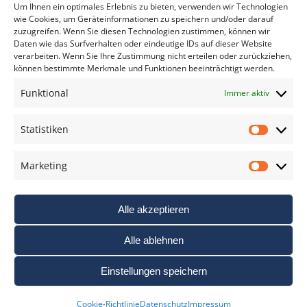
*
verpflichtend
Um Ihnen ein optimales Erlebnis zu bieten, verwenden wir Technologien
wie Cookies, um Geräteinformationen zu speichern und/oder darauf
zuzugreifen. Wenn Sie diesen Technologien zustimmen, können wir
Daten wie das Surfverhalten oder eindeutige IDs auf dieser Website
verarbeiten. Wenn Sie Ihre Zustimmung nicht erteilen oder zurückziehen,
können bestimmte Merkmale und Funktionen beeinträchtigt werden.
DAS FOTO PRAXIS LEXIKON
Funktional
Immer aktiv
www.foto-praxis-lexikon.de
Statistiken
Statis
DAS FOTO PORTAL AUF FACEBOOK
Marketing
Marke
Alle akzeptieren
Alle ablehnen
Einstellungen speichern
Nutzungsbedigungen / AGB’s
Impressum
Datenschutz
Cookie-Richtlinie
Datenschutz
Impressum