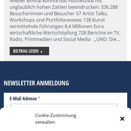
Wieder einmal konnte das Fotofestival mit
unglaublich hohen Zahlen beeindrucken: 336.288
Besucherinnen und Besucher 57 Artist Talks,
Workshops und Portfolioreviews 138 Kunst
vermittelnde Führungen 8,4 Millionen Euro
wirtschaftliche Wertschöpfung 728 Berichte im TV,
Radio, Printmedien und Social Media „UND: Die…
BEITRAG LESEN
NEWSLETTER ANMELDUNG
*
E-Mail Adresse
Cookie-Zustimmung
Bitte geben Sie Ihre E-Mail Adresse ein.
verwalten