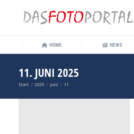
HOME
NEWS
HOME
NEWS
11. JUNI 2025
Sie befinden sich hier:
Start
2025
Juni
11