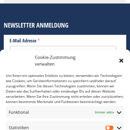
NEWSLETTER ANMELDUNG
*
E-Mail Adresse
Cookie-Zustimmung
Bitte geben Sie Ihre E-Mail Adresse ein.
verwalten
*
verpflichtend
Um Ihnen ein optimales Erlebnis zu bieten, verwenden wir Technologien
wie Cookies, um Geräteinformationen zu speichern und/oder darauf
zuzugreifen. Wenn Sie diesen Technologien zustimmen, können wir
Daten wie das Surfverhalten oder eindeutige IDs auf dieser Website
verarbeiten. Wenn Sie Ihre Zustimmung nicht erteilen oder zurückziehen,
können bestimmte Merkmale und Funktionen beeinträchtigt werden.
DAS FOTO PRAXIS LEXIKON
Funktional
Immer aktiv
www.foto-praxis-lexikon.de
Statistiken