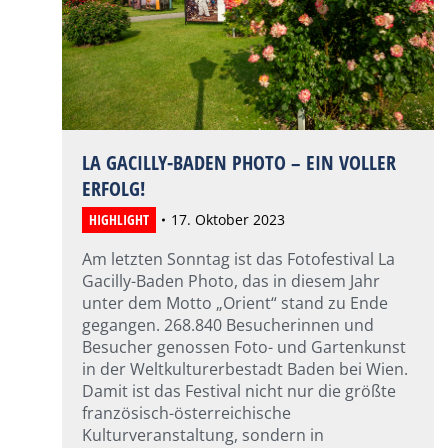
LA GACILLY-BADEN PHOTO – EIN VOLLER
ERFOLG!
HIGHLIGHT
17. Oktober 2023
Am letzten Sonntag ist das Fotofestival La
Gacilly-Baden Photo, das in diesem Jahr
unter dem Motto „Orient“ stand zu Ende
gegangen. 268.840 Besucherinnen und
Besucher genossen Foto- und Gartenkunst
in der Weltkulturerbestadt Baden bei Wien.
Damit ist das Festival nicht nur die größte
französisch-österreichische
Kulturveranstaltung, sondern in