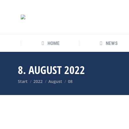
HOME
NEWS
8. AUGUST 2022
Sie befinden sich hier:
Start
2022
August
08