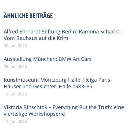
on
on
on
on
on
Facebook
X
Pinterest
WhatsApp
LinkedIn
ÄHNLICHE BEITRÄGE
Alfred Ehrhardt Stiftung Berlin: Ramona Schacht –
Vom Bauhaus auf die Krim
30. Juli 2026
Ausstellung München: BMW Art Cars
28. Juli 2026
Kunstmuseum Moritzburg Halle: Helga Paris.
Häuser und Gesichter. Halle 1983–85
13. Juli 2026
Viktoria Binschtok – Everything But the Truth: eine
vierteilige Workshopserie
12. Juli 2026