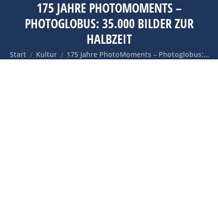
175 JAHRE PHOTOMOMENTS –
PHOTOGLOBUS: 35.000 BILDER ZUR
HALBZEIT
Sie befinden sich hier:
Start
Kultur
175 Jahre PhotoMoments – Photoglobus:…